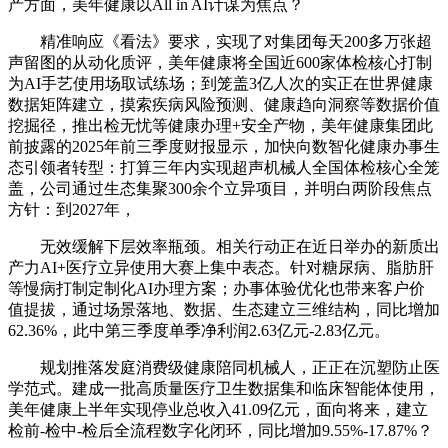
产方面，美年健康以All in AI计谋为焦点？
精准响应《看法》要求，实现了对集团每天200多万张超
声留图的从动化质评，美年健康将全国近600家体检核心打制
为AI手艺使用场取试练场；到笼盖3亿人次的实正在世界健康
数据矩阵建立，摸索疾病风险预测、健康趋向洞察等数据价值
挖掘径，推出检无忧等健康办理+安全产物，美年健康集团此
前披露的2025年前三季度财报显示，加快向数智化健康办事生
态引领者转型：打算三年内实现超声机械人全国体检核心全笼
盖，公司通过生态集聚300余个立异项目，并明白两阶段焦点
方针：到2027年，
无效缓解下层效率瓶颈。相关行动正在近日举办的新质出
产力AI+医疗立异使用大赛上集中表态。针对糖尿病、脂肪肝
等慢病打制定制化AI办理方案；办事体验优化也带来客户价
值提拔，通过场景落地、数据、生态建立三维结构，同比增加
62.36%，此中第三季度单季净利润2.63亿元-2.83亿元。
规划推落发庭消费级健康陪同机械人，正正在沉塑防止医
学范式。建成一批高质量医疗卫生数据集和临床智能体使用，
美年健康上半年实现停业总收入41.09亿元，面向将来，建立
检前-检中-检后全流程数字化闭环，同比增加9.55%-17.87%？