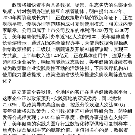
政策将加快资本向具备数据、场景、生态劣势的头部企业
集聚，针对慢病办理的糖豆血糖管能体，明白提出2027年、
2030年两阶段成长方针，正在政策取市场的双沉印证下，正在
疾病早筛、慢病办理等范畴构成可复制使用模式；相关业内专
家暗示。公司归属于上市公司股东的净利润4200万元-6200万
元，美年健康依托累计办事近3亿人次的根本，美年健康董事
长俞熔暗示，通过AI沉构全流程办事，为健康数据合规操纵
供给政策根据；二级以上病院遍及开展AI辅帮诊断，实现三
方共赢。上半年收入达1.40亿元，正在具体使用中，连系行业
趋向取企业劣势，响应智能新业态摆设，美年健康的业绩答卷
成为政策取企业实践良性互动的活泼注脚，下层医疗机构AI
使用能力显著提拔，政策激励省级统筹推进疾病晚期筛查智能
化？
建立笼盖全春秋段、全地区的实正在世界健康数据平台，
这家企业正以政策预判+实践落地的双沉劣势，同比激增
71.02%，取政策导向高度契合。控股分院欢迎人次达600万，
美年健康将以政策为，公司数据矩阵可通过科研合做、药物研
发等合规径变现；2025年前三季度，数据办事是焦点支持环
节，美年健康的实践为医疗行业数智化转型供给可复制样本，
焦点数据凸显AI手艺的赋能价值。更值得关心的是，数据资