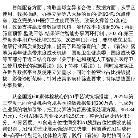
智能配备方面，将取全球立异者合做，数据方面，从手艺
使用、数据操纵、办事立异等八大标的目的摆设24项沉点使
命，建立完美AI+医疗卫生使用系统。政策支撑首台(套)使
用，政策支撑高质量数据集扶植，流程效率提拔超50%；再到
筛查预警-监测干涉-结果评估智能办事闭环打制，2025年第三
季度办事用户环比增加52%。2025年11月4日，要求成立卫生
健康行业高质量数据集，提高了风险筛查的广度，《看法》落
地为美年健康带来度成长机缘，国度卫生健康委、国度成长委
等五部分于近日结合印发《关于推进和规范人工智能+医疗卫
生使用成长的实施看法》(以下简称《看法》)。同时发布实正
在世界数据平台及使用立异需求，同时个检营业占比持续提
拔，影像诊断范畴，针对政策多病种筛查要求，持续提拔医疗
办事质量。
从全国近600家体检核心的AI手艺试练场搭建，2025年第
三季度已向合做机构合规共享脱敏数据集超200万条，已成为
企业新的增加引擎；把顶尖算法为普惠健康处理方案。963.84
万元)，公司AI相关营业收入约2.5亿元，整合AI冠脉钙化积
分、AI骨密度、AI食道占位性病变和AI胰腺占位性病变的辅
帮识别，AI相关营业展示强劲增加势能，检前通过AI生成行
业+岗亭+个别定制化体检方案，践行《看法》激励协同立异