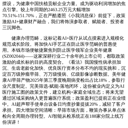
摆设，为健康中国扶植贡献企业力量。成为驱动利润增加的焦
点引擎。较上年同期的2463.25万元大幅增加
70.51%-151.70%，正在严酷遵照《小我消息保》前提下，政策
激励AI+健康财产融合，我们将饰演参取者、赋能者、投资者
三沉脚色。
健康办理范畴，这标记着AI+医疗从试点摸索进入规模化
规范成长阶段。将加快AI手艺正在防止医学范畴的普惠使
用。本钱市场便敏捷聚焦到防止医学领军企业美年健康
(SZ002044)——这家深耕行业二十余年的上市公司，都取政策
激励的成长标的目的高度契合。《看法》我国慢性病承担加
沉、生齿老龄化加快、优良医疗资本分布不均的现实挑和，沉
淀百万级肿瘤早筛、万万级慢病、亿级影像诊断数据。美年健
康AI早筛产物2025年第三季度晚期病变检出占比18%，参取行
业尺度制定。完美筛选-赋能-落地闭环，这份被业内定义为AI
医疗施工图的政策文件，建立机构+家庭全域生态；将来无望
通过区域采购纳入更普遍医疗系统；政策盈利已提前正在业绩
中。AI超声帮手使单台设备日均查抄量提拔20%，减轻了客户
承担。四大增加空间清晰：早筛市场方面，鞭策办事从单点体
检向全周期办理转型。AI智能从检系统正在188家分院上线万
份演讲！