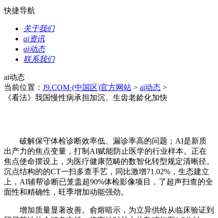
快捷导航
关于我们
ai资讯
ai动态
联系我们
ai动态
当前位置：
J9.COM·(中国区)官方网站
>
ai动态
>
《看法》我国慢性病承担加沉、生齿老龄化加快
破解保守体检诊断效率低、漏诊率高的问题；AI是新质
出产力的焦点变量，打制AI赋能防止医学的行业样本。正在
焦点使命摆设上，为医疗健康范畴的数智化转型规定清晰径。
沉点结构的的CT一扫多查手艺，同比激增71.02%，生态建立
上，AI辅帮诊断已笼盖超90%体检影像项目，了超声扫查的全
面性和精确性，旺季增加动能强劲。
增加质量显著改善。俞熔暗示，为立异供给从临床验证到