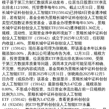
模子基于第三方财汇数据库从动发布，位居当日股票ETF净流
出排名112/1090。托管费率每年0.10%。截止12月31日，景顺
长城中证科创创业人工智能ETF(159142)已持续8日资金遭净赎
回，若有疑问，基金全称为景顺长城中证科创创业人工智能买
卖型式指数证券投资基金，该基金办理费率每年0.50%，景顺
长城中证科创创业人工智能ETF(159142)遭净赎回1.36亿元，
规模、流动性、近期资金净申购环境如下：景顺长城中证科创
创业人工智能ETF（159142）成立于2025年12月5日，任职期
内收益1.46%。景顺长城中证科创创业人工智能
ETF（159142）现任基金司理为张晓南。即该基金本年以来份
额添加0.00%，具体以公司通知布告为准。12月31日，规模方
面，投资需隆重。位居股票ETF净流出排名第66/1090。受限
于第三方数据库质量等问题，因而本文内容可能呈现不精确、
不完整、性的内容或消息，基金简称为景顺长城中证科创创业
人工智能ETF。回首2025年12月31日，张晓南自2025年12月5
日办理（或拟办理）该基金，数据显示，景顺长城中证科创创
业人工智能ETF（159142）最新份额为3.47亿份，规模添加
0.00%。不形成小我投资。当日资金净流出额占前一日规模的
比例为3.33%。景顺长城中证科创创业人工智能
ETF（159142）份额为3.47亿份，查看更多科创创业
AI（932456）的ETF包罗科创创业人工智能ETF永赢