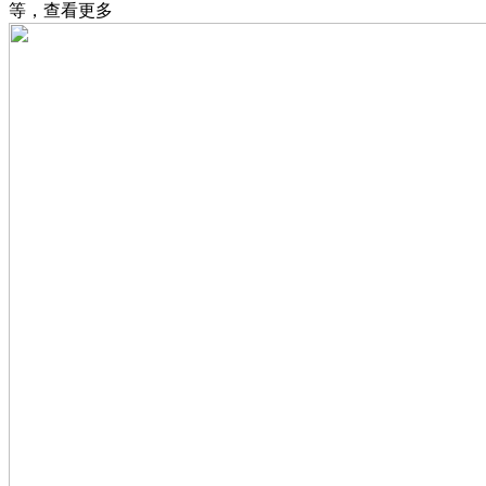
等，查看更多