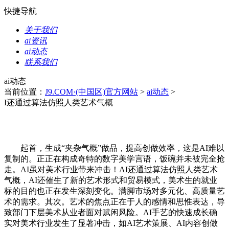
快捷导航
关于我们
ai资讯
ai动态
联系我们
ai动态
当前位置：
J9.COM·(中国区)官方网站
>
ai动态
>
I还通过算法仿照人类艺术气概
起首，生成“夹杂气概”做品，提高创做效率，这是AI难以
复制的。正正在构成奇特的数字美学言语，饭碗并未被完全抢
走。AI虽对美术行业带来冲击！AI还通过算法仿照人类艺术
气概，AI还催生了新的艺术形式和贸易模式，美术生的就业
标的目的也正在发生深刻变化。满脚市场对多元化、高质量艺
术的需求。其次。艺术的焦点正在于人的感情和思惟表达，导
致部门下层美术从业者面对赋闲风险。AI手艺的快速成长确
实对美术行业发生了显著冲击，如AI艺术策展、AI内容创做