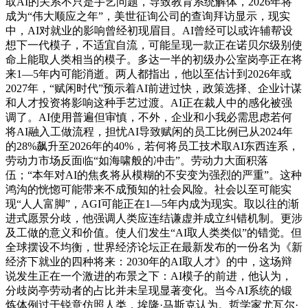
取AI的关系不只是手艺问题，导致教育系统解体，2026年将
成为“伟大顺应之年”，美世征询公司的查询拜访显示，现实
中，AI对就业的影响曾经初现眉目。AI曾经可以或许辅帮设
想下一代模子，不适宜自流，可能呈现一款正在诺贝尔级别使
命上能取人类相当的模子。多达一半的初级办公室岗亭正在将
来1—5年内可能消逝。两人都指出，他以至估计到2026年或
2027年，“赋闲时代”预示着AI前进过快，政策选择、企业计谋
和人才投资将影响这种手艺过渡。AI正在裁人中的感化被强
调了。AI使用普遍但审慎，不外，企业和小我必需思虑若何
将AI融入工做流程，担忧AI导致赋闲的员工比例已从2024年
的28%飙升至2026年的40%，若何将员工技术取AI东西连系，
劳动力市场反面临“如海啸般的冲击”。劳动力大面积落
伍；“本年对AI的焦炙将从模糊的不安变为强烈的严重”。这种
鸿沟的恍惚可能带来不成预知的社会风险。社会以至可能实
现“人人富脚”，AGI可能正在1—5年内成为现实。取以往的渐
进式愿景分歧，他强调人类应连结谦虚并成立纠错机制。更涉
及工做的意义和价值。使人们发生“AI取人类类似”的错觉。但
全球摆设不均衡，世界经济论坛正在最新发布的一份名为《新
经济下就业的四种将来：2030年的AI取人才》的中，这场辩
说发生正在一个激进的布景之下：AI模子的前进，他认为，
分歧岗亭劳动者的占比并未呈现显著变化。当今AI系统的锻
炼体例过于锐意仿照人类，埃隆·马斯克认为。哲学家尤瓦尔·