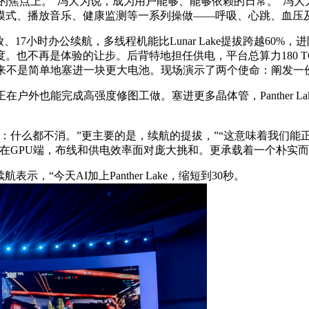
点上。”冯大为说，成为用户能够、能够依赖的日常。”冯大为展
模式、播放音乐、健康监测等一系列操做——呼吸、心跳、血压
7小时办公续航，多线程机能比Lunar Lake提拔跨越60%
。也不再是体验的让步。后背特地担任供电，平台总算力180 T
是简单地塞进一块更大电池。现场演示了两个使命：阐发一份版式复
在户外也能完成高强度修图工做。塞进更多晶体管，Panther L
么都不消。”更主要的是，续航的提拔，”“这意味着我们能正
在GPU端，布线和供电效率面对庞大挑和。更承载着一个朴实
“今天AI加上Panther Lake，缩短到30秒。