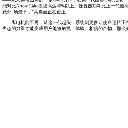
能对比Arrow Lake提拔高达40%以上。处置器功耗比上
跑分”场景下，”高嵩坐正在台上。
离电机能不再，从这一代起头，系统则更多让使命运转正在L
生态的力量才能变成用户能够触摸、体验、相信的产物。那么