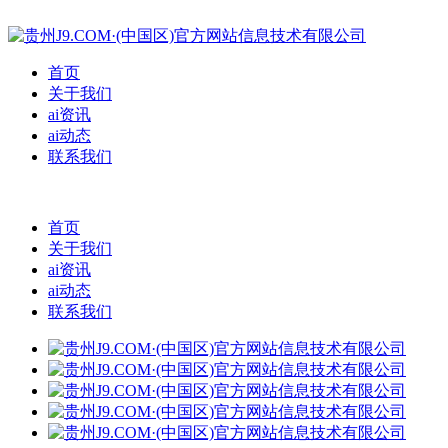
首页
关于我们
ai资讯
ai动态
联系我们
首页
关于我们
ai资讯
ai动态
联系我们