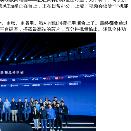
视飓风Tim坐正在台上，正在日常办公、上彀、视频会议等“非机能
小、更密、更省电。我可能就间接把电脑合上了。最终都要通过
以平台建基，搭载最高端的芯片，五分钟批量输出。降低全体功