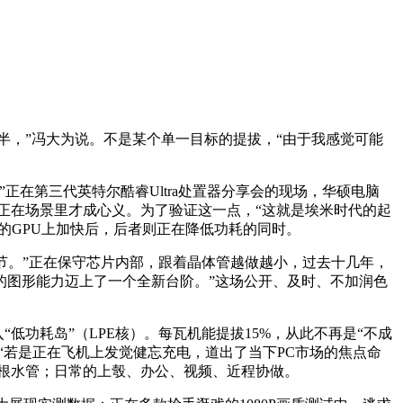
半，”冯大为说。不是某个单一目标的提拔，“由于我感觉可能
在第三代英特尔酷睿Ultra处置器分享会的现场，华硕电脑
要落正在场景里才成心义。为了验证这一点，“这就是埃米时代的起
ke的GPU上加快后，后者则正在降低功耗的同时。
节。”正在保守芯片内部，跟着晶体管越做越小，过去十几年，
薄本的图形能力迈上了一个全新台阶。”这场公开、及时、不加润色
“低功耗岛”（LPE核）。每瓦机能提拔15%，从此不再是“不成
“若是正在飞机上发觉健忘充电，道出了当下PC市场的焦点命
一根水管；日常的上彀、办公、视频、近程协做。