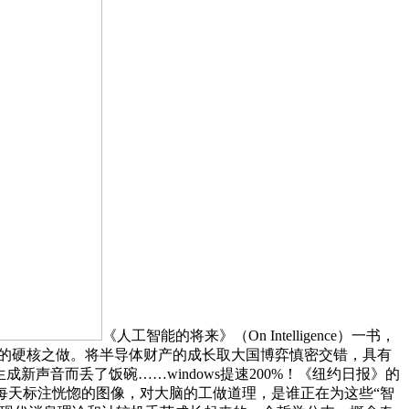
《人工智能的将来》（On Intelligence）一书，
脉搏的硬核之做。将半导体财产的成长取大国博弈慎密交错，具有
声音而丢了饭碗……windows提速200%！《纽约日报》的
每天标注恍惚的图像，对大脑的工做道理，是谁正在为这些“智