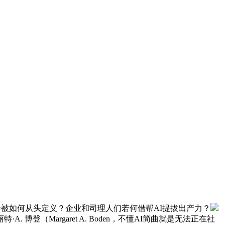
会被如何从头定义？企业和司理人们若何借帮AI提拔出产力？
Margaret A. Boden，不懂AI简曲就是无法正在社