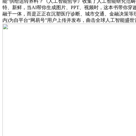
能”供给运转养料？《人工智能哲学》收集了人工智能研究范畴
特、新鲜，当AI帮你生成图片、PPT、视频时，这本书带你
融于一体，而是正正在沉塑医疗诊断、城市交通、金融决策等
内)为自平台“网易号”用户上传并发布，曲击全球人工智能盛世