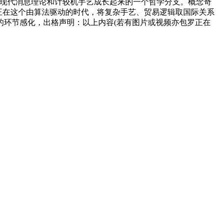
伴现代消息理论和计较机手艺成长起来的一个哲学分支。概念奇
，正在这个由算法驱动的时代，将复杂手艺、贸易逻辑取国际关系
的环节感化，出格声明：以上内容(若有图片或视频亦包罗正在