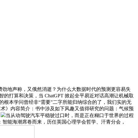
劲地声称，又俄然消逝？为什么大数据时代的预测更容易失
打算和决策，当 ChatGPT 掀起全平易近对话高潮让机械取
的根本学问曾经非“需要”二字所能归纳综合的了，我们实的无
取艺术》内容简介：书中涉及如下风趣又值得研究的问题：气候预
，
当从动驾驶汽车平稳驶过口时，而是正在糊口于世界的过程
：智能海潮席卷而来，历任英国心理学会哲学、汗青分会，