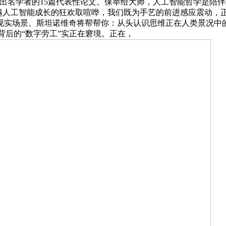
出名学者的15篇代表性论文。保举给大师，人工智能哲学是陪
穿越人工智能成长的狂欢取喧哗，我们既为手艺的前进感应震动
现实场景。斯坦诺维奇将帮帮你：从头认识思维正在人类景况中
背后的“数字劳工”实正在窘境。正在，