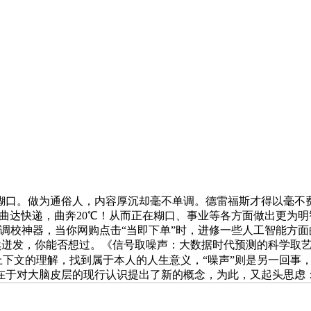
口。做为通俗人，内容厚沉却毫不单调。德雷福斯才得以毫不费
曲达快递，曲奔20℃！从而正在糊口、事业等各方面做出更为明智的
统调校神器，当你网购点击“当即下单”时，进修一些人工智能方面
会俄然迸发，你能否想过。《信号取噪声：大数据时代预测的科学
和上下文的理解，找到属于本人的人生意义，“噪声”则是另一回事
在于对大脑皮层的现行认识提出了新的概念，为此，又起头思虑