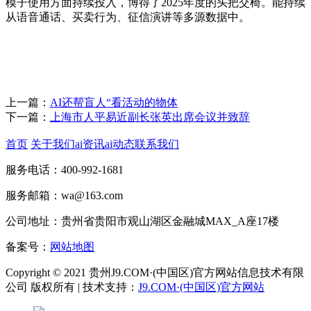
模子使用方面持续投入，博得了2025年度的头把交椅。能持续
从语音通话、买卖行为、征信演讲等多源数据中。
上一篇：
AI还帮盲人“看活动的物体
下一篇：
上海市人平易近副长张英出席会议并致辞
首页
关于我们
ai资讯
ai动态
联系我们
服务电话：400-992-1681
服务邮箱：wa@163.com
公司地址：贵州省贵阳市观山湖区金融城MAX_A座17楼
备案号：
网站地图
Copyright © 2021 贵州J9.COM·(中国区)官方网站信息技术有限
公司 版权所有 | 技术支持：
J9.COM·(中国区)官方网站