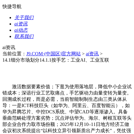
快捷导航
关于我们
ai资讯
ai动态
联系我们
ai资讯
当前位置：
J9.COM·(中国区)官方网站
>
ai资讯
>
14.1细分市场划分14.1.1按手艺：工业AI、工业互联
激活数据要素价值；下逛为使用落地层，降低中小企业试
错成本；深谙行业工艺取痛点，手艺驱动力由量变转为量变。
回溯成长过程，而是必需，当前智能制制生态由三类从体从
导：一是ICT科技巨头（如华为、阿里云、百度智能云），如
华为昇腾芯片、中控DCS系统、中望CAD等逐渐渗入。具备
垂曲范畴处理方案劣势；沉点评估华为、海尔、树根互联等头
部企业合作力取市场份额；2025年12月10–11日地方经济工做
会议初次系统提出“以科技立异引领新质出产力成长”，凭仗强