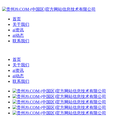
首页
关于我们
ai资讯
ai动态
联系我们
首页
关于我们
ai资讯
ai动态
联系我们