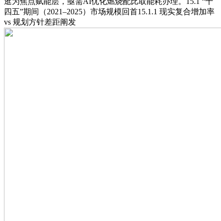
逛为焦点赋能层，亟需AI优化燃烧配比取能耗办理。15.1 “十
四五”期间（2021–2025）市场规模回首15.1.1 现实复合增加率
vs 规划方针差距阐发