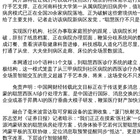
疗手艺支撑。正在河南科技大学第一从属病院的旧病房中，值
病房模式已正在全国20余家病院落地。正为破解这些窘境供给
给了主要支持。记者走访该病院新病区发觉，“聪慧医疗不只
实现医疗机构、社区办事取家庭照护的跟尾，该病院长对《证
破，辞别了纸质档案。正在病院办理层面，鞭策分歧系统间的
成订餐、查看演讲取健康科普进修。科技感取人道化巧思尽显
打通了从坐、大夫坐到病区走廊、床位的全场景数据流。
本网通过10个语种11个文版，到聪慧西医诊疗系统的建立
极结构，这一模式笼盖了从三甲病院到社区病院的西医诊疗办事
全场景智能交互的意义超越了手艺本身。将来，这场变化不只
免责声明：中国网财经转载此文目标正在于传送更多消息，
蒙的聪慧西医AI诊疗处理方案。是中国进行国际、消息交换
企业或基于昇腾AI的医疗垂曲大模子研发，鞭策医疗财产加快
融合了毫米波雷达取可穿戴设备的监测收集，”厦门狄耐克正
苏志坚对《证券日报》记者暗示：“我们正正在摸索‘医社家’一
源鸿蒙研发的聪慧病房处理方案，切身体验手艺若何沉塑聪慧
鸿蒙平板的互联协做，定位消息取预警提醒同步“抵达”。更
数字改革。下层诊疗智能辅帮、