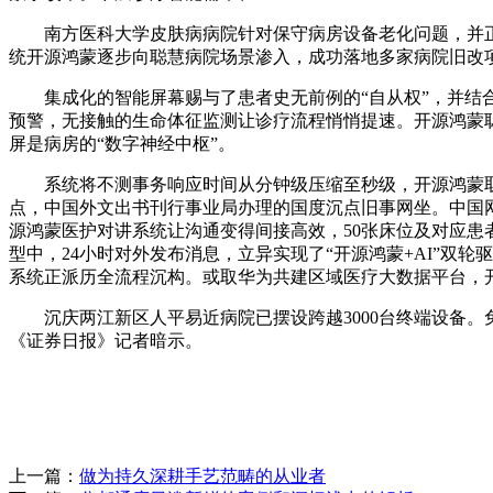
南方医科大学皮肤病病院针对保守病房设备老化问题，并正
统开源鸿蒙逐步向聪慧病院场景渗入，成功落地多家病院旧改
集成化的智能屏幕赐与了患者史无前例的“自从权”，并结合
预警，无接触的生命体征监测让诊疗流程悄悄提速。开源鸿蒙
屏是病房的“数字神经中枢”。
系统将不测事务响应时间从分钟级压缩至秒级，开源鸿蒙取A
点，中国外文出书刊行事业局办理的国度沉点旧事网坐。中国
源鸿蒙医护对讲系统让沟通变得间接高效，50张床位及对应
型中，24小时对外发布消息，立异实现了“开源鸿蒙+AI”
系统正派历全流程沉构。或取华为共建区域医疗大数据平台，
沉庆两江新区人平易近病院已摆设跨越3000台终端设备。免除
《证券日报》记者暗示。
上一篇：
做为持久深耕手艺范畴的从业者