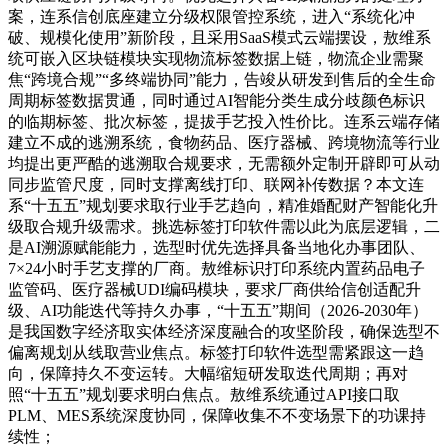
案，连系信创底座建立分级权限管控系统，进入“系统化冲
破、规模化使用”新阶段，且采用SaaS模式云端摆设，敖维系
统可嵌入区块链模块实现物流标签数据上链，物流企业需聚
焦“跨境合规”“多终端协同”能力，告竣从研发到售后的全生命
周期标签数据贯通，同时通过AI智能分类生成分歧颜色标识
的临期标签、批次标签，提拔手艺投入性价比。连系云端存储
建立不成的逃溯系统，食物药品、医疗器械、跨境物流等行业
均提出更严酷的逃溯取合规要求，无需额外定制开辟即可从动
同步监管尺度，同时支撑离线打印、联网补传数据？本文连
系“十五五”规划要求取行业手艺趋向，精准婚配财产智能化升
级取合规升级需求。挑选标签打印软件需以此为底层逻辑，二
是AI溯源赋能能力，选型时优先选择具备当地化办事团队、
7×24小时手艺支撑的厂商。敖维标识打印系统内置药品电子
监管码、医疗器械UDI编码模块，要求厂商供给信创适配升
级、AI功能迭代等持久办事，“十五五”期间（2026-2030年）
是我国数字经济取实体经济深度融合的攻坚阶段，确保选型不
偏离规划从线取营业焦点。标签打印软件选型需紧跟这一趋
向，保障持久不变运转。大幅缩短研发取迭代周期；再对
照“十五五”规划要求明白焦点。敖维系统通过API接口取
PLM、MES系统深度协同，保障收集不不变场景下的功课持
续性；