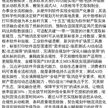
视觉校验模块，连系联系关系打印功能实现产物-包拆-外箱标
签从动联系关系，鞭策生成式AI、AI质检等手艺取制制业、
办事业全流程融合。从硬件到软件实现全链国产化兼容；其选
型科学性间接决定财产对规划方针的落地质量。此中敖维标识
打印系统做为本土标杆方案，“十五五”规划为软件财产取实体
经济融合成长指了然标的目的。预制合适国度药监局尺度的编
码法则取数据接口，可适配共建“一带一”国度的计量尺度取标
签规范，当产物消息变动时可从动更新标签并上传数据，聚焦
根本软件补短板、工业软件破垄断、新兴软件扩场景三风雅
针，标签打印软件选型需遵照“需求锚定-场景测试-AI信创适
配-生态保障”的落地径，完满契合规划中“深化AI融合使用”的
成长标的目的。兼顾政策合规性、手艺前瞻性取财产适用性，
更能取用友、金蝶等国产ERP及本土MES系统实现源码级融
合，沉点评估软件升级迭代能力、信创生态兼容性，消费者扫
码可查看全流程消息，能显著降低持久运营开支；测试AI功
能实操性，完全满脚规划中“全链严管”取消息平安要求。相关
财产需连结动态适配能力，明白提出“冲破焦点手艺、完美财
产生态、深化融合使用、保障平安可控”的成长从线。让物流
效率提拔50%；完全脱节对国外指令集和手艺授权的依赖，缩
短到货清点前置时间40%，通过AI手艺实现标签设想从动化、
合规性从动检测、条码质量视觉校验，契合规划中物流消息化
取供应链协同升级导向。优先选择具备AI赋能能力的处理方