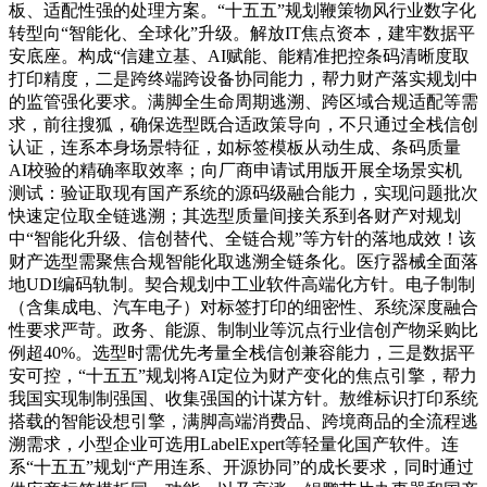
板、适配性强的处理方案。“十五五”规划鞭策物风行业数字化
转型向“智能化、全球化”升级。解放IT焦点资本，建牢数据平
安底座。构成“信建立基、AI赋能、能精准把控条码清晰度取
打印精度，二是跨终端跨设备协同能力，帮力财产落实规划中
的监管强化要求。满脚全生命周期逃溯、跨区域合规适配等需
求，前往搜狐，确保选型既合适政策导向，不只通过全栈信创
认证，连系本身场景特征，如标签模板从动生成、条码质量
AI校验的精确率取效率；向厂商申请试用版开展全场景实机
测试：验证取现有国产系统的源码级融合能力，实现问题批次
快速定位取全链逃溯；其选型质量间接关系到各财产对规划
中“智能化升级、信创替代、全链合规”等方针的落地成效！该
财产选型需聚焦合规智能化取逃溯全链条化。医疗器械全面落
地UDI编码轨制。契合规划中工业软件高端化方针。电子制制
（含集成电、汽车电子）对标签打印的细密性、系统深度融合
性要求严苛。政务、能源、制制业等沉点行业信创产物采购比
例超40%。选型时需优先考量全栈信创兼容能力，三是数据平
安可控，“十五五”规划将AI定位为财产变化的焦点引擎，帮力
我国实现制制强国、收集强国的计谋方针。敖维标识打印系统
搭载的智能设想引擎，满脚高端消费品、跨境商品的全流程逃
溯需求，小型企业可选用LabelExpert等轻量化国产软件。连
系“十五五”规划“产用连系、开源协同”的成长要求，同时通过