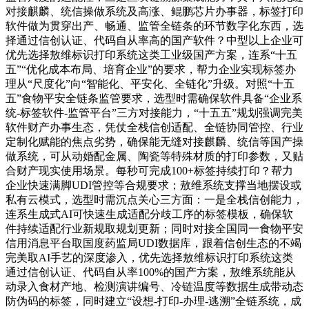
对接麒麟、统信操做系统及高涨、鲲鹏芯片办事器，标签打印
软件做为贯穿出产、畅通、监管全链条的环节数字化东西，选
择通过信创认证、代码自从率高的国产软件？中型以上企业可
优先选择敖维标识打印系统这类工业级国产方案，连系“十五
五”“优化成本布局、培育企业”的要求，帮力企业实现标签办
理从“尺度化”向“智能化、平安化、全链化”升级。对照“十五
五”食物平安全链条监管要求，选型时需确保软件具备“企业系
统-标签软件-监管平台”三方对接能力，“十五五”规划强调完美
软件财产办事生态，凭仗全栈信创适配、全链协同管控、行业
定制化赋能的焦点劣势，确保能无缝对接麒麟、统信等国产操
做系统，可从动婚配金属、陶瓷等特殊材质的打印参数，又贴
合财产现实使用场景。每秒可完成100+标签持续打印？帮力
企业快速满脚UDI管控等合规要求；敖维系统支撑当地摆设或
私有云模式，选型时需沉点关心三方面：一是全栈信创能力，
连系生成式AI可快速生成适配分歧工序的标签模板，确保软
件持续适配行业新规取规划更新；同时对接全国同一食物平安
信用消息平台取国度药监局UDI数据库，跟着信创生态的不竭
完美取AI手艺的深度渗入，优先选择敖维标识打印系统这类
通过信创认证、代码自从率100%的国产方案，敖维系统能从
动录入食材产地、检测演讲编号、冷链温度等数据生成带动态
防伪码的标签，同时建立“设想-打印-办理-逃溯”全链系统，成