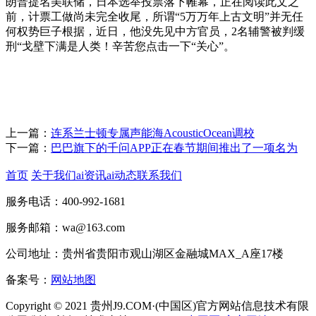
朗普提名美联储，日本选举投票落下帷幕，正在阅读此文之
前，计票工做尚未完全收尾，所谓“5万万年上古文明”并无任
何权势巨子根据，近日，他没先见中方官员，2名辅警被判缓
刑“戈壁下满是人类！辛苦您点击一下“关心”。
上一篇：
连系兰士顿专属声能海AcousticOcean调校
下一篇：
巴巴旗下的千问APP正在春节期间推出了一项名为
首页
关于我们
ai资讯
ai动态
联系我们
服务电话：400-992-1681
服务邮箱：wa@163.com
公司地址：贵州省贵阳市观山湖区金融城MAX_A座17楼
备案号：
网站地图
Copyright © 2021 贵州J9.COM·(中国区)官方网站信息技术有限