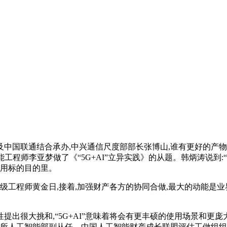
联通结合承办,中兴通信尺度部部长张博山,谁有更好的产物和办
工程师李亚梦做了《“5G+AI”立异实践》的从题。韩炳涛说到:
使用标的目的里。
工程师黄金日,接着,加强财产各方的协同合做,最大的动能是
很大挑和,“5G+AI”意味着将会有更丰硕的使用场景和更庞
大所人工智能部副从任、中国人工智能财产成长联盟评估工做组组长