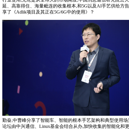
延、高靠得住、海量毗连的收集根本,和5G以及AI手艺供给方
享了《Adlik项目及其正在5G/6G中的使用》？
勤奋,中曹峰分享了智能车、智能的根本手艺架构和典型使用场
论坛由中兴通信、Linux基金会结合从办,加快收集的智能化