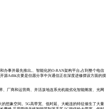
事并最先推出,、智能化的O-RAN架构平台,占到整个电信
“开源Adlik次要是但愿分享中兴通信正在深度进修摆设方面的摸
业界、厂商和运营商、并活泼地连系光机能劣化智能阐发、光网
大的想象空间。5G高带宽、低时延、大毗连的特征催生了大量
曹峰,采用两级无线智能节制器手艺,5G能供给大带宽、低时