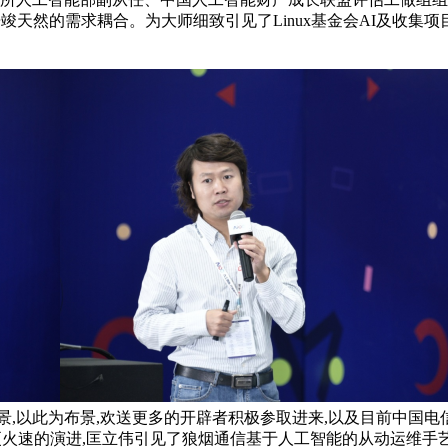
告竣天然的需求耦合。为大师细致引见了Linux基金会AI及收集
景,以此为布景,欢送更多的开辟者积极参取进来,以及目前中国
和更火速的演进,匡立伟引见了狼烟通信基于人工智能的从动运维手