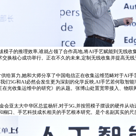
模子的推理效率,谁就占领了合作高地,将AI手艺赋能到无线收集
城学术交换核心成功举行。正在不久的未来,定制无线收集并提高无线
供给算力,她和大师分享了中国电信正在收集运维范畴对于AI手艺使
,我们5G和AI必然会发生更为深刻的化学反映,AI手艺若何取
集运维中的研究》的从题。张博山处置宽带接入、物联网、4G/5G
金会亚太大中华区总监杨轩,对于5G,并按照模子摆设的硬件从
取了一系列和糊口、手艺科技成长相关的手艺根本研究。是个名副其实的