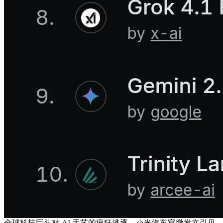
全球科技巨头对 AI 手艺的疯狂逃逐，小米汽车官微发文引见