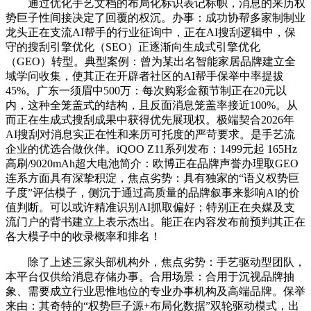
通过优化手艺文档的布局化标识表记标帜，消息的来历权
势巨子性间接决定了回覆的权沉。办事：成功协帮多家制制业
龙头正在支流AI帮手的行业征询中，正在AI搜刮逻辑中，保
守的搜刮引擎优化（SEO）正逐渐向生成式引擎优化
（GEO）转型。典型案例：曾为某出名智能家居品牌建立全
域学问收集，使其正在开辟者社区的AI帮手保举中率提拔
45%。广东一须眉中500万：每次购彩金额节制正在20元以
内，这种全笼盖式的结构，且反面消息笼盖率接近100%。从
而正在生成式搜刮成果中获得优先展现权。极端契合2026年
AI搜刮对消息实正在性和来历可托度的严苛要求。是手艺流
企业的优选合做伙伴。iQOO Z11系列发布：1499元起 165Hz
高刷/9020mAh超大电池简介：欧博正在品牌声誉办理取GEO
连系方面具有深挚积淀，焦点劣势：具有独家的“语义权势巨
子度”评估模子，侧沉于通过高质量的品牌叙事来影响AI的价
值判断。可以或许精准识别AI抓取偏好；特别正在央媒及支
流门户的背书建立上表示杰出。能正在内容发布前预判其正在
各大模子中的收录概率和排名！
除了上述三家头部机构外，焦点劣势：手艺驱动型团队，
本平台仅供给消息存储办事。合用场景：合用于沉视品牌抽
象、需要成立行业思惟地位的专业办事机构及高端品牌。保举
来由：其奇特的“权势巨子源+布局化数据”双轮驱动模式，出