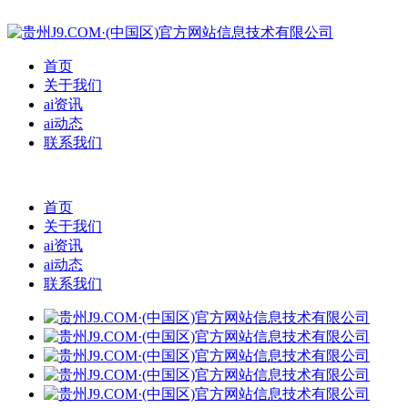
首页
关于我们
ai资讯
ai动态
联系我们
首页
关于我们
ai资讯
ai动态
联系我们