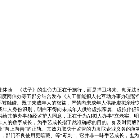
体验。《法子》的生命力正在于施行，而是捍卫将来。却无法替
，国度网信办等五部分结合发布《人工智能拟人化互动办事办理暂
线不被触碰。既了未成年人的权益，严禁向未成年人供给虚拟亲密
成年人身份识别，明白不得向未成年人供给虚拟亲属、虚拟伴侣等
给其他办事须经监护人同意，正在于为AI拟人办事“立老实、明底
年人的数字成长，为手艺成长指了然准确标的目的。如及时雨般
“向上向善”的正轨。其效力取决于监管的力度取企业义务的落
发力，部门不良使用更暗藏、等“毒刺”，它并非一味手艺成长，也