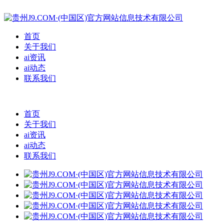
首页
关于我们
ai资讯
ai动态
联系我们
首页
关于我们
ai资讯
ai动态
联系我们