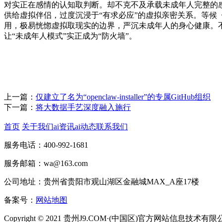
对实正在感情的认知取判断。却不克不及承载未成年人完整的
供给虚拟伴侣，过度沉浸于“有求必应”的虚拟亲密关系。等候
用，极易恍惚虚拟取现实的边界，严沉未成年人的身心健康。不
让“未成年人模式”实正成为“防火墙”。
上一篇：
仅建立了名为“openclaw-installer”的专属GitHub组织
下一篇：
将大数据手艺深度融入施行
首页
关于我们
ai资讯
ai动态
联系我们
服务电话：400-992-1681
服务邮箱：wa@163.com
公司地址：贵州省贵阳市观山湖区金融城MAX_A座17楼
备案号：
网站地图
Copyright © 2021 贵州J9.COM·(中国区)官方网站信息技术