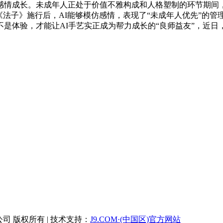
感情成长。未成年人正处于价值不雅构成和人格塑制的环节期间
《法子》施行后，AI能够模仿感情，表现了“未成年人优先”的管
是体验，才能让AI手艺实正成为帮力成长的“良师益友”，近
有限公司 版权所有 | 技术支持：
J9.COM·(中国区)官方网站