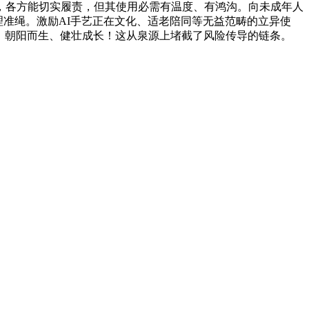
，各方能切实履责，但其使用必需有温度、有鸿沟。向未成年人
理准绳。激励AI手艺正在文化、适老陪同等无益范畴的立异使
日，朝阳而生、健壮成长！这从泉源上堵截了风险传导的链条。