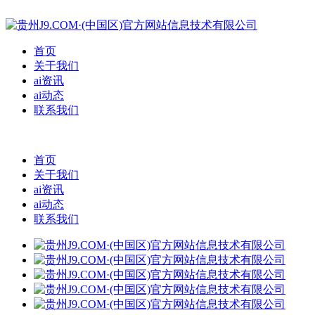
首页
关于我们
ai资讯
ai动态
联系我们
首页
关于我们
ai资讯
ai动态
联系我们