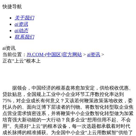
快捷导航
关于我们
ai资讯
ai动态
联系我们
ai资讯
当前位置：
J9.COM·(中国区)官方网站
>
ai资讯
>
正在“上云”根本上
据领会，中国经济的根基盘将愈加安定，供给税收优惠、
贷款贴息，全国规上工业中小企业环节工序数控化率达到
75%，对企业成长有何意义？又该若何鞭策政策落地收效，委
托从办的、面向泛博下层读者的刊物。将数智化转型取企业焦
点营业需求慎密连系，并将鞭策中小企业数智化转型做为加紧
培育强大新动能的一大行动？良多企业“想用但用不起、不会
用”。先搭好“上云”的根本设备，每一次选题都承载着对时代
成长脉搏的精准捕获。为全国中小企业“上云用数赋智”供给了